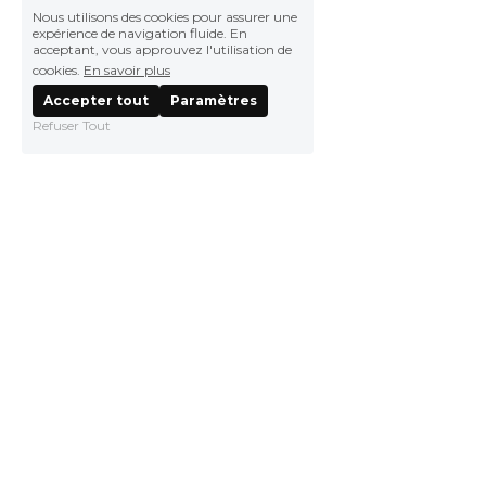
Nous utilisons des cookies pour assurer une
expérience de navigation fluide. En
acceptant, vous approuvez l'utilisation de
cookies.
En savoir plus
Accepter tout
Paramètres
Refuser Tout
0490821892
contact@suzuki-avignon.fr
© SUZUKI AVIGNON 2019
Termes et Conditions
Politique de confidentialité