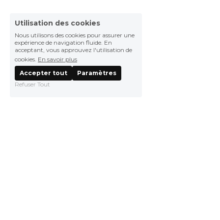
Utilisation des cookies
Nous utilisons des cookies pour assurer une
expérience de navigation fluide. En
acceptant, vous approuvez l'utilisation de
cookies.
En savoir plus
Accepter tout
Paramètres
Refuser Tout
0490821892
contact@suzuki-avignon.fr
© SUZUKI AVIGNON 2019