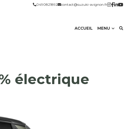
0490821892
contact@suzuki-avignon.fr
ACCUEIL
MENU
% électrique