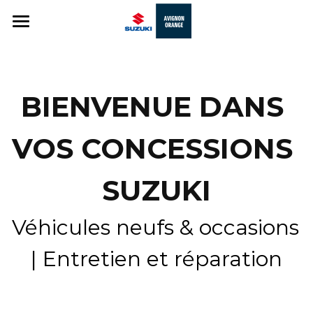
ACCUEIL
MENU
BIENVENUE DANS 
NOS VÉHICULES
Rechercher
VOS CONCESSIONS 
OFFRES PARTICULIERS
0490821892
contact@suzuki-avignon.fr
OFFRES PROFESSIONNELS
SUZUKI
NOUVEAU E VITARA
Véhicules neufs & occasions 
L'ATELIER
| Entretien et réparation
QUI SOMMES-NOUS ?
NOS CONCESSIONS